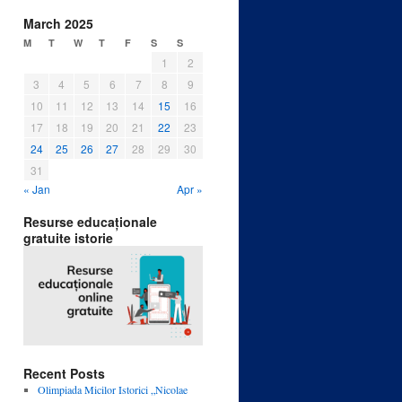
March 2025
M
T
W
T
F
S
S
1
2
3
4
5
6
7
8
9
10
11
12
13
14
15
16
17
18
19
20
21
22
23
24
25
26
27
28
29
30
31
« Jan
Apr »
Resurse educaționale
gratuite istorie
Recent Posts
Olimpiada Micilor Istorici „Nicolae