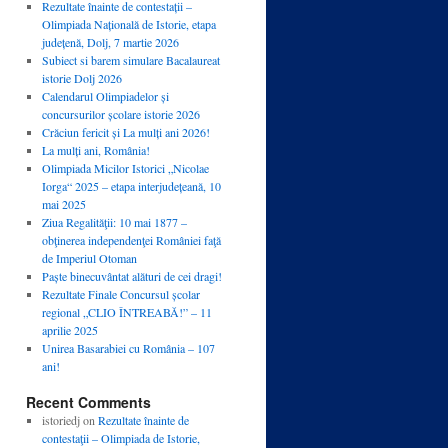
Rezultate înainte de contestații –
Olimpiada Națională de Istorie, etapa
județenă, Dolj, 7 martie 2026
Subiect si barem simulare Bacalaureat
istorie Dolj 2026
Calendarul Olimpiadelor și
concursurilor școlare istorie 2026
Crăciun fericit și La mulți ani 2026!
La mulți ani, România!
Olimpiada Micilor Istorici „Nicolae
Iorga“ 2025 – etapa interjudețeană, 10
mai 2025
Ziua Regalităţii: 10 mai 1877 –
obţinerea independenţei României faţă
de Imperiul Otoman
Paște binecuvântat alături de cei dragi!
Rezultate Finale Concursul școlar
regional „CLIO ÎNTREABĂ!” – 11
aprilie 2025
Unirea Basarabiei cu România – 107
ani!
Recent Comments
istoriedj
on
Rezultate înainte de
contestaţii – Olimpiada de Istorie,