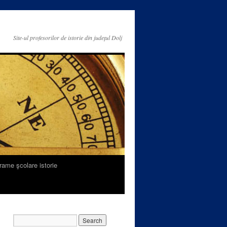
Site-ul profesorilor de istorie din judeţul Dolj
rame şcolare istorie