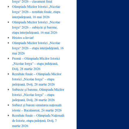
Iorga“ 2026 – clasament final
Olimpiada Micilor Istorici „Nicolae
Iorga“ 2026 – rezultate finale, etapa
interjudețeană, 16 mai 2026
Olimpiada Micilor Istorici „Nicolae
Iorga“ 2026 – subiecte și bareme,
etapa interjudețeană, 16 mai 2026
Hristos a înviat!
Olimpiada Micilor Istorici „Nicolae
Iorga“ 2026 – etapa interjudețeană, 16
mai 2026
Premii – Olimpiada Micilor Istorici
„Nicolae Iorga” – etapa județeană,
Dolj, 28 martie 2026
Rezultate finale – Olimpiada Micilor
Istorici „Nicolae Iorga” – etapa
județeană, Dolj, 28 martie 2026
Subiecte și bareme, Olimpiada Micilor
Istorici „Nicolae Iorga” – etapa
județeană, Dolj, 28 martie 2026
Subiect și barem simularea națională
istorie – Bacalaureat, 24 martie 2026
Rezultate finale – Olimpiada Națională
de Istorie, etapa județenă, Dolj, 7
martie 2026