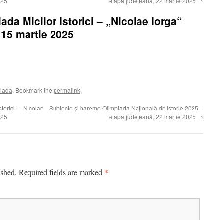
025
etapa județeană, 22 martie 2025
→
ada Micilor Istorici – „Nicolae Iorga“
 15 martie 2025
piada
. Bookmark the
permalink
.
torici – „Nicolae
Subiecte și bareme Olimpiada Națională de Istorie 2025 –
025
etapa județeană, 22 martie 2025
→
*
ished.
Required fields are marked