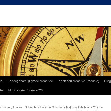
ri
Perfecţionare şi grade didactice
Planificări didactice (Modele)
Prog
te
RED Istorie Online 2020
torici – „Nicolae
Subiecte și bareme Olimpiada Națională de Istorie 2025 –