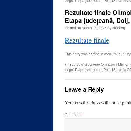
Iorga“ Etapa județeană, Dolj, 15 martie 2
Rezultate finale Olimpi
Etapa județeană, Dolj,
Posted on
March 15, 2025
by
istoriedj
Rezultate finale
This entry was posted in
concursuri
,
olim
←
Subiecte și bareme Olimpiada Micilor Is
Iorga“ Etapa județeană, Dolj, 15 martie 2
Leave a Reply
Your email address will not be publ
Comment
*