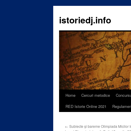
istoriedj.info
Home
Cercuri metodice
Concursu
Skip
RED Istorie Online 2021
Regulamen
to
content
←
Subiecte și bareme Olimpiada Micilor Is