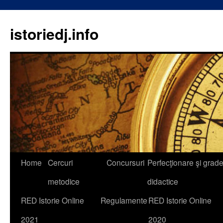
istoriedj.info
Skip
Home
Cercuri
Concursuri
Perfecţionare şi grad
to
metodice
didactice
content
RED Istorie Online
Regulamente
RED Istorie Online
2021
2020