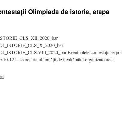
ontestații Olimpiada de istorie, etapa
 OJ_ISTORIE_CLS_XII_2020_bar
 OJ_ISTORIE_CLS_X_2020_bar
ISTORIE_CLS.VIII_2020_bar Eventualele contestații se pot
e 10-12 la secretariatul unității de învățământ organizatoare a
ent