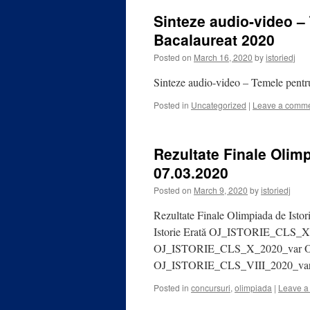
Sinteze audio-video –
Bacalaureat 2020
Posted on
March 16, 2020
by
istoriedj
Sinteze audio-video – Temele pentr
Posted in
Uncategorized
|
Leave a comm
Rezultate Finale Olimp
07.03.2020
Posted on
March 9, 2020
by
istoriedj
Rezultate Finale Olimpiada de Istor
Istorie Erată OJ_ISTORIE_CLS_
OJ_ISTORIE_CLS_X_2020_var 
OJ_ISTORIE_CLS_VIII_2020_va
Posted in
concursuri
,
olimpiada
|
Leave a