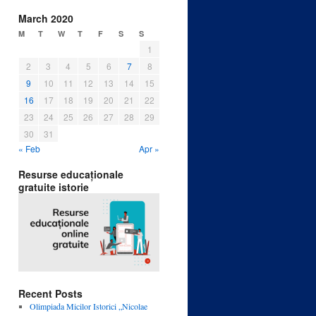
March 2020
M
T
W
T
F
S
S
1
2
3
4
5
6
7
8
9
10
11
12
13
14
15
16
17
18
19
20
21
22
23
24
25
26
27
28
29
30
31
« Feb
Apr »
Resurse educaționale
gratuite istorie
Recent Posts
Olimpiada Micilor Istorici „Nicolae