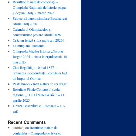
Rezultate înainte de contestații –
Olimpiada Națională de Istorie, etapa
județenă, Dolj, 7 martie 2026
Subiect si barem simulare Bacalaureat
istorie Dolj 2026
Calendarul Olimpiadelor și
concursurilor școlare istorie 2026
Crăciun fericit și La mulți ani 2026!
La mulți ani, România!
Olimpiada Micilor Istorici „Nicolae
Iorga“ 2025 – etapa interjudețeană, 10
mai 2025
Ziua Regalităţii: 10 mai 1877 –
obţinerea independenţei României faţă
de Imperiul Otoman
Paște binecuvântat alături de cei dragi!
Rezultate Finale Concursul școlar
regional „CLIO ÎNTREABĂ!” – 11
aprilie 2025
Unirea Basarabiei cu România – 107
ani!
Recent Comments
istoriedj
on
Rezultate înainte de
contestaţii – Olimpiada de Istorie,