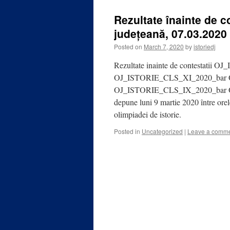
Rezultate înainte de c
județeană, 07.03.2020
Posted on
March 7, 2020
by
istoriedj
Rezultate inainte de contestatii
OJ_ISTORIE_CLS_XI_2020_bar
OJ_ISTORIE_CLS_IX_2020_bar OJ_
depune luni 9 martie 2020 între orel
olimpiadei de istorie.
Posted in
Uncategorized
|
Leave a comm