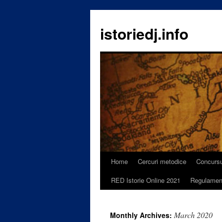
istoriedj.info
Home
Cercuri metodice
Concursu
Skip
RED Istorie Online 2021
Regulamen
to
content
March 2020
Monthly Archives: