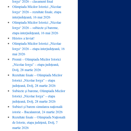
Iorga“ 2026 – clasament final
Olimpiada Micilor Istorici „Nicolae
Iorga“ 2026 – rezultate finale, etapa
interjudețeană, 16 mai 2026
Olimpiada Micilor Istorici „Nicolae
Iorga“ 2026 – subiecte și bareme,
etapa interjudețeană, 16 mai 2026
Hristos a înviat!
Olimpiada Micilor Istorici „Nicolae
Iorga“ 2026 – etapa interjudețeană, 16
mai 2026
Premii – Olimpiada Micilor Istorici
„Nicolae Iorga” – etapa județeană,
Dolj, 28 martie 2026
Rezultate finale – Olimpiada Micilor
Istorici „Nicolae Iorga” – etapa
județeană, Dolj, 28 martie 2026
Subiecte și bareme, Olimpiada Micilor
Istorici „Nicolae Iorga” – etapa
județeană, Dolj, 28 martie 2026
Subiect și barem simularea națională
istorie – Bacalaureat, 24 martie 2026
Rezultate finale – Olimpiada Națională
de Istorie, etapa județenă, Dolj, 7
martie 2026