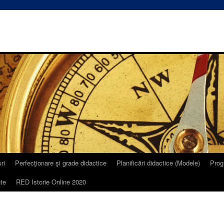
ri
Perfecţionare şi grade didactice
Planificări didactice (Modele)
Prog
te
RED Istorie Online 2020