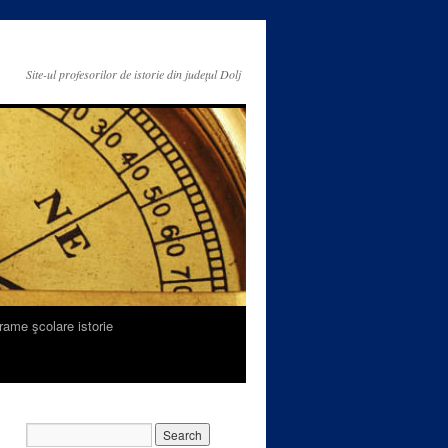
Site-ul profesorilor de istorie din judeţul Dolj
rame şcolare istorie