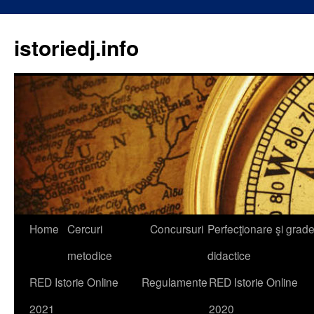
istoriedj.info
Skip
Home
Cercuri
Concursuri
Perfecţionare şi grad
to
metodice
didactice
content
RED Istorie Online
Regulamente
RED Istorie Online
2021
2020