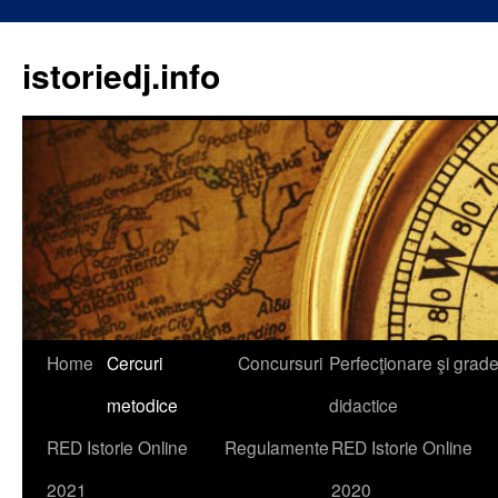
istoriedj.info
Skip
Home
Cercuri
Concursuri
Perfecţionare şi grad
to
metodice
didactice
content
RED Istorie Online
Regulamente
RED Istorie Online
2021
2020