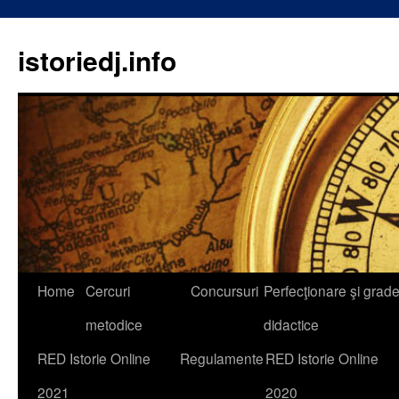
istoriedj.info
Skip
Home
Cercuri
Concursuri
Perfecţionare şi grad
to
metodice
didactice
content
RED Istorie Online
Regulamente
RED Istorie Online
2021
2020