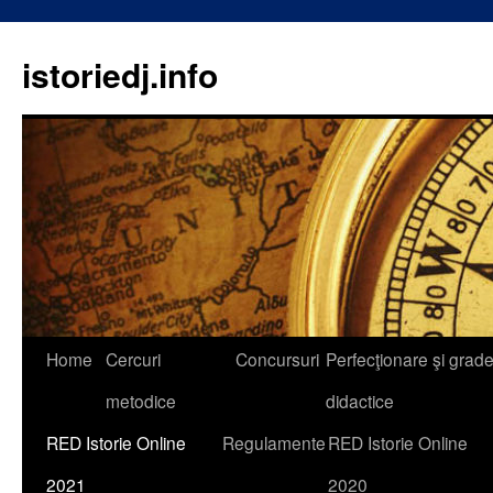
istoriedj.info
Skip
Home
Cercuri
Concursuri
Perfecţionare şi grad
to
metodice
didactice
content
RED Istorie Online
Regulamente
RED Istorie Online
2021
2020