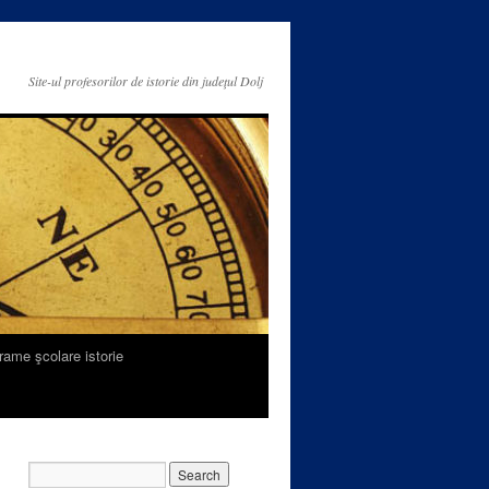
Site-ul profesorilor de istorie din judeţul Dolj
rame şcolare istorie