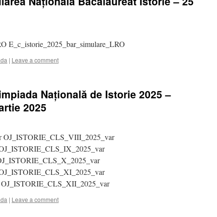
area Națională Bacalaureat Istorie – 25
RO E_c_istorie_2025_bar_simulare_LRO
ada
|
Leave a comment
impiada Națională de Istorie 2025 –
artie 2025
r OJ_ISTORIE_CLS_VIII_2025_var
OJ_ISTORIE_CLS_IX_2025_var
OJ_ISTORIE_CLS_X_2025_var
OJ_ISTORIE_CLS_XI_2025_var
 OJ_ISTORIE_CLS_XII_2025_var
ada
|
Leave a comment