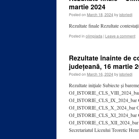
martie 2024
Posted on
March 18, 2024
by
istoriedj
Rezultate finale Rezultate contestați
Posted in
olimpiada
|
Leave a comment
Rezultate înainte de c
județeană, 16 martie 
Posted on
March 16, 2024
by
istoriedj
Rezultate inițiale Subiecte și b
OJ_ISTORIE_CLS_VIII_2024_ba
OJ_ISTORIE_CLS_IX_2024_bar
OJ_ISTORIE_CLS_X_2024_bar 
OJ_ISTORIE_CLS_XI_2024_bar 
OJ_ISTORIE_CLS_XII_2024_bar Event
Secretariatul Liceului Teoretic Hen