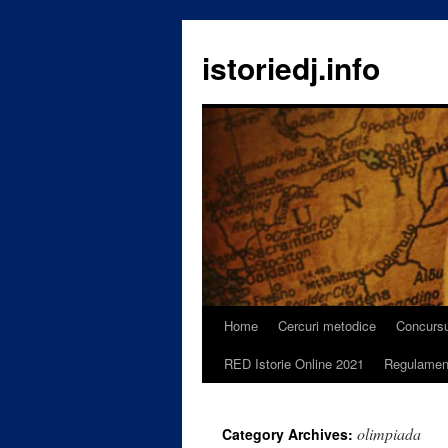
istoriedj.info
Home
Cercuri metodice
Concursu
Skip
RED Istorie Online 2021
Regulamen
to
content
olimpiada
Category Archives: