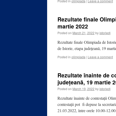
Posted in
olimpiada
|
Leave a comment
Rezultate finale Olimp
martie 2022
Posted on
March 21, 2022
by
istoriedj
Rezultate finale Olimpiada de Istori
de Istorie, etapa județeană, 19 mart
Posted in
olimpiada
|
Leave a comment
Rezultate înainte de c
județeană, 19 martie 
Posted on
March 19, 2022
by
istoriedj
Rezultate înainte de contestații Oli
contestații pot fi depuse la secret
21.03.2022, între orele 10.00-12.00. 