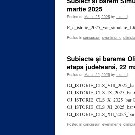
Subiect și barem Simul
martie 2025
Posted on
March 25, 2025
by
istoriedj
E_c_istorie_2025_var_simulare_L
Posted in
concursuri
,
evenimente
,
olimpi
Subiecte și bareme Ol
etapa județeană, 22 m
Posted on
March 22, 2025
by
istoriedj
OJ_ISTORIE_CLS_VIII_2025_ba
OJ_ISTORIE_CLS_IX_2025_bar 
OJ_ISTORIE_CLS_X_2025_bar 
OJ_ISTORIE_CLS_XI_2025_bar 
OJ_ISTORIE_CLS_XII_2025_bar
Posted in
concursuri
,
evenimente
,
olimpi