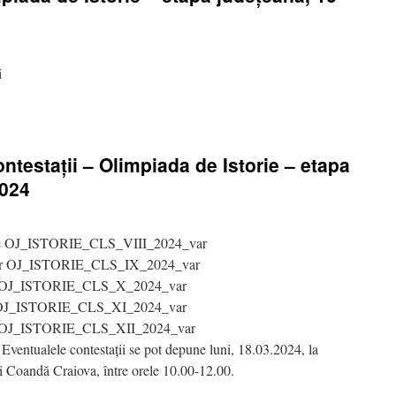
i
ontestații – Olimpiada de Istorie – etapa
2024
areme OJ_ISTORIE_CLS_VIII_2024_var
r OJ_ISTORIE_CLS_IX_2024_var
 OJ_ISTORIE_CLS_X_2024_var
OJ_ISTORIE_CLS_XI_2024_var
OJ_ISTORIE_CLS_XII_2024_var
ualele contestații se pot depune luni, 18.03.2024, la
ri Coandă Craiova, între orele 10.00-12.00.