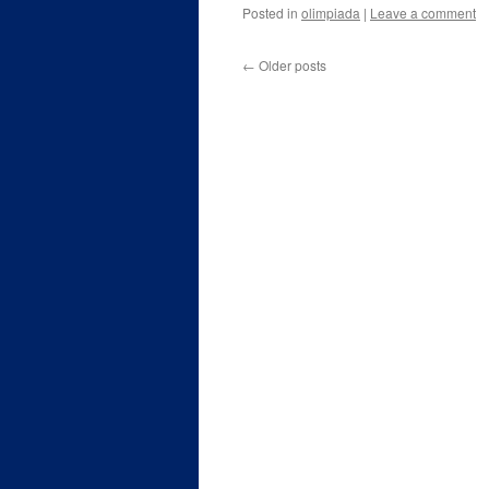
Posted in
olimpiada
|
Leave a comment
←
Older posts