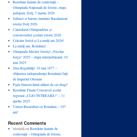
Rezultate înainte de contestații –
Olimpiada Națională de Istorie, etapa
județenă, Dolj, 7 martie 2026
Subiect si barem simulare Bacalaureat
istorie Dolj 2026
Calendarul Olimpiadelor și
concursurilor școlare istorie 2026
Crăciun fericit și La mulți ani 2026!
La mulți ani, România!
Olimpiada Micilor Istorici „Nicolae
Iorga“ 2025 – etapa interjudețeană, 10
mai 2025
Ziua Regalităţii: 10 mai 1877 –
obţinerea independenţei României faţă
de Imperiul Otoman
Paște binecuvântat alături de cei dragi!
Rezultate Finale Concursul școlar
regional „CLIO ÎNTREABĂ!” – 11
aprilie 2025
Unirea Basarabiei cu România – 107
ani!
Recent Comments
istoriedj
on
Rezultate înainte de
contestaţii – Olimpiada de Istorie,