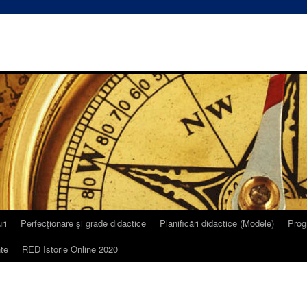
ri
Perfecţionare şi grade didactice
Planificări didactice (Modele)
Prog
te
RED Istorie Online 2020