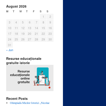
August 2026
M
T
W
T
F
S
S
1
2
3
4
5
6
7
8
9
10
11
12
13
14
15
16
17
18
19
20
21
22
23
24
25
26
27
28
29
30
31
« Jun
Resurse educaționale
gratuite istorie
Recent Posts
Olimpiada Micilor Istorici „Nicolae