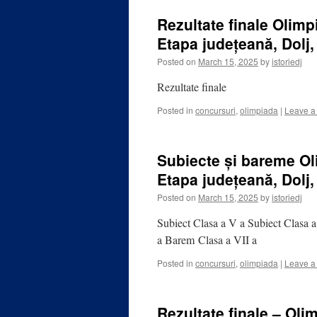
Rezultate finale Olimpi
Etapa județeană, Dolj,
Posted on
March 15, 2025
by
istoriedj
Rezultate finale
Posted in
concursuri
,
olimpiada
|
Leave a
Subiecte și bareme Oli
Etapa județeană, Dolj,
Posted on
March 15, 2025
by
istoriedj
Subiect Clasa a V a Subiect Clasa 
a Barem Clasa a VII a
Posted in
concursuri
,
olimpiada
|
Leave a
Rezultate finale – Oli