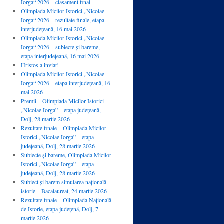
Iorga“ 2026 – clasament final
Olimpiada Micilor Istorici „Nicolae
Iorga“ 2026 – rezultate finale, etapa
interjudețeană, 16 mai 2026
Olimpiada Micilor Istorici „Nicolae
Iorga“ 2026 – subiecte și bareme,
etapa interjudețeană, 16 mai 2026
Hristos a înviat!
Olimpiada Micilor Istorici „Nicolae
Iorga“ 2026 – etapa interjudețeană, 16
mai 2026
Premii – Olimpiada Micilor Istorici
„Nicolae Iorga” – etapa județeană,
Dolj, 28 martie 2026
Rezultate finale – Olimpiada Micilor
Istorici „Nicolae Iorga” – etapa
județeană, Dolj, 28 martie 2026
Subiecte și bareme, Olimpiada Micilor
Istorici „Nicolae Iorga” – etapa
județeană, Dolj, 28 martie 2026
Subiect și barem simularea națională
istorie – Bacalaureat, 24 martie 2026
Rezultate finale – Olimpiada Națională
de Istorie, etapa județenă, Dolj, 7
martie 2026