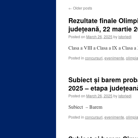
←
Older posts
Rezultate finale Olimp
județeană, 22 martie 
Posted on
March 26, 2025
by
istoriedj
Clasa a VIII a Clasa a IX a Clasa a
Posted in
concursuri
,
evenimente
,
olimpi
Subiect și barem proba
2025 – etapa județean
Posted on
March 26, 2025
by
istoriedj
Subiect – Barem
Posted in
concursuri
,
evenimente
,
olimpi