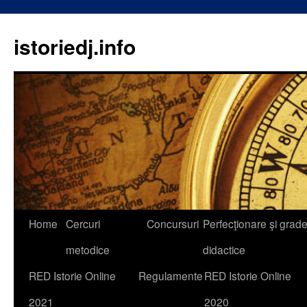
istoriedj.info
Skip
Home
Cercuri
Concursuri
Perfecţionare şi grad
to
metodice
didactice
content
RED Istorie Online
Regulamente
RED Istorie Online
2021
2020