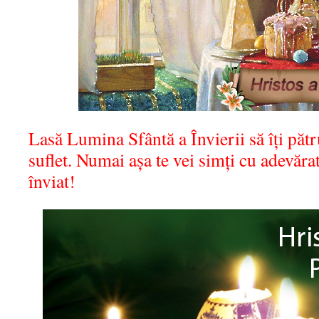
Lasă Lumina Sfântă a Învierii să îți pătr
suflet. Numai așa te vei simți cu adevărat
înviat!