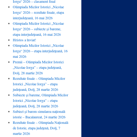
Iorga“ 2026 – clasament final
Olimpiada Micilor Istorici „Nicolae
Iorga“ 2026 – rezultate finale, etapa
interjudețeană, 16 mai 2026
Olimpiada Micilor Istorici „Nicolae
Iorga“ 2026 – subiecte și bareme,
etapa interjudețeană, 16 mai 2026
Hristos a înviat!
Olimpiada Micilor Istorici „Nicolae
Iorga“ 2026 – etapa interjudețeană, 16
mai 2026
Premii – Olimpiada Micilor Istorici
„Nicolae Iorga” – etapa județeană,
Dolj, 28 martie 2026
Rezultate finale – Olimpiada Micilor
Istorici „Nicolae Iorga” – etapa
județeană, Dolj, 28 martie 2026
Subiecte și bareme, Olimpiada Micilor
Istorici „Nicolae Iorga” – etapa
județeană, Dolj, 28 martie 2026
Subiect și barem simularea națională
istorie – Bacalaureat, 24 martie 2026
Rezultate finale – Olimpiada Națională
de Istorie, etapa județenă, Dolj, 7
martie 2026