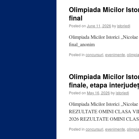
Olimpiada Micilor Isto
final
Posted on
June 11, 2026
by
istoriedj
Olimpiada Micilor Istorici „Nicola
final_anonim
Posted in
concursuri
,
evenimente
,
olimpi
Olimpiada Micilor Isto
finale, etapa interjud
Posted on
May 16, 2026
by
istoriedj
Olimpiada Micilor Istorici „Nicolae 
REZULTATE OMINI CLASA VII-
2026 REZULTATE OMINI CLASA
Posted in
concursuri
,
evenimente
,
olimpi