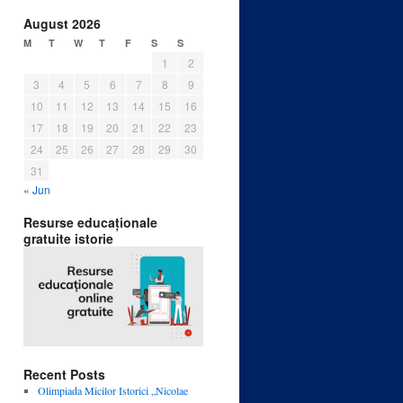
August 2026
M
T
W
T
F
S
S
1
2
3
4
5
6
7
8
9
10
11
12
13
14
15
16
17
18
19
20
21
22
23
24
25
26
27
28
29
30
31
« Jun
Resurse educaționale
gratuite istorie
Recent Posts
Olimpiada Micilor Istorici „Nicolae