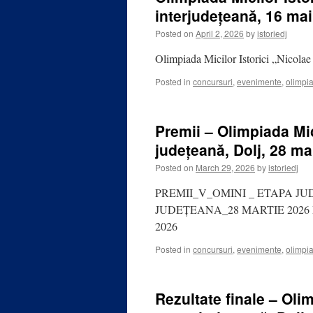
interjudețeană, 16 ma
Posted on
April 2, 2026
by
istoriedj
Olimpiada Micilor Istorici „Nicolae
Posted in
concursuri
,
evenimente
,
olimpi
Premii – Olimpiada Mic
județeană, Dolj, 28 ma
Posted on
March 29, 2026
by
istoriedj
PREMII_V_OMINI _ ETAPA JU
JUDEȚEANA_28 MARTIE 2026
2026
Posted in
concursuri
,
evenimente
,
olimpi
Rezultate finale – Olim