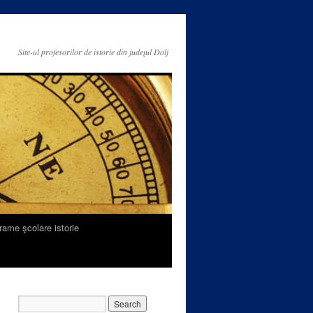
Site-ul profesorilor de istorie din judeţul Dolj
rame şcolare istorie