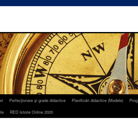
ri
Perfecţionare şi grade didactice
Planificări didactice (Modele)
Prog
te
RED Istorie Online 2020