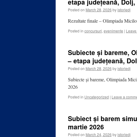
etapa județeană, Dolj,
Posted on
March 28, 2026
by
istoriedj
Rezultate finale – Olimpiada Micilor
Posted in
concursuri
,
evenimente
|
Leave
Subiecte și bareme, Ol
– etapa județeană, Dol
Posted on
March 28, 2026
by
istoriedj
Subiecte și bareme, Olimpiada Micil
2026
Posted in
Uncategorized
|
Leave a comm
Subiect și barem simul
martie 2026
Posted on
March 24, 2026
by
istoriedj