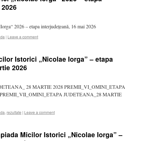
i 2026
 Iorga“ 2026 – etapa interjudețeană, 16 mai 2026
ada
|
Leave a comment
ilor Istorici „Nicolae Iorga” – etapa
rtie 2026
DETEANA_ 28 MARTIE 2028 PREMII_VI_OMINI_ETAPA
 PREMII_VII_OMINI_ETAPA JUDETEANA_28 MARTIE
ada
,
rezultate
|
Leave a comment
piada Micilor Istorici „Nicolae Iorga” –