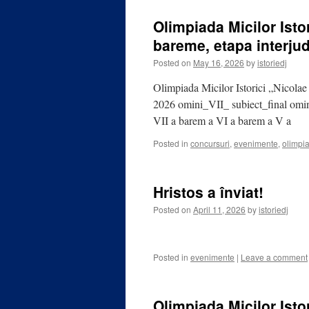
Olimpiada Micilor Isto
bareme, etapa interju
Posted on
May 16, 2026
by
istoriedj
Olimpiada Micilor Istorici „Nicolae
2026 omini_VII_ subiect_final omi
VII a barem a VI a barem a V a
Posted in
concursuri
,
evenimente
,
olimpi
Hristos a înviat!
Posted on
April 11, 2026
by
istoriedj
Posted in
evenimente
|
Leave a comment
Olimpiada Micilor Isto