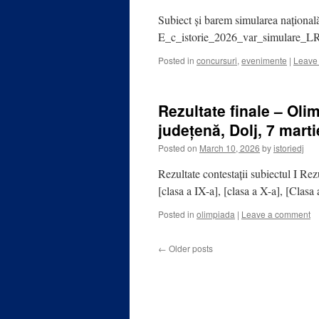
Subiect și barem simularea națională
E_c_istorie_2026_var_simulare_L
Posted in
concursuri
,
evenimente
|
Leave
Rezultate finale – Oli
județenă, Dolj, 7 mart
Posted on
March 10, 2026
by
istoriedj
Rezultate contestații subiectul I Rezu
[clasa a IX-a], [clasa a X-a], [Clasa
Posted in
olimpiada
|
Leave a comment
←
Older posts