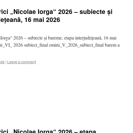
rici „Nicolae Iorga“ 2026 – subiecte și
dețeană, 16 mai 2026
 Iorga“ 2026 – subiecte și bareme, etapa interjudețeană, 16 mai
ni_VI_ 2026 subiect_final omini_V_2026_subiect_final barem a
ada
|
Leave a comment
rici „Nicolae Iorga“ 2026 – etapa