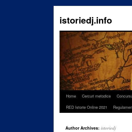
istoriedj.info
Home
Cercuri metodice
Concursu
Skip
RED Istorie Online 2021
Regulamen
to
content
istoriedj
Author Archives: