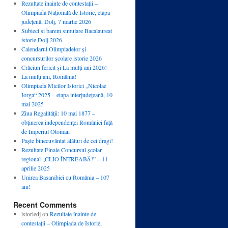
Rezultate înainte de contestații –
Olimpiada Națională de Istorie, etapa
județenă, Dolj, 7 martie 2026
Subiect si barem simulare Bacalaureat
istorie Dolj 2026
Calendarul Olimpiadelor și
concursurilor școlare istorie 2026
Crăciun fericit și La mulți ani 2026!
La mulți ani, România!
Olimpiada Micilor Istorici „Nicolae
Iorga“ 2025 – etapa interjudețeană, 10
mai 2025
Ziua Regalităţii: 10 mai 1877 –
obţinerea independenţei României faţă
de Imperiul Otoman
Paște binecuvântat alături de cei dragi!
Rezultate Finale Concursul școlar
regional „CLIO ÎNTREABĂ!” – 11
aprilie 2025
Unirea Basarabiei cu România – 107
ani!
Recent Comments
istoriedj
on
Rezultate înainte de
contestaţii – Olimpiada de Istorie,