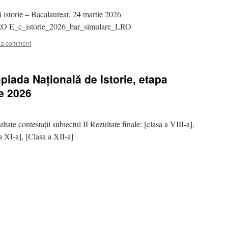
 istorie – Bacalaureat, 24 martie 2026
RO E_c_istorie_2026_bar_simulare_LRO
 a comment
mpiada Națională de Istorie, etapa
ie 2026
ltate contestații subiectul II Rezultate finale: [clasa a VIII-a],
 a XI-a], [Clasa a XII-a]