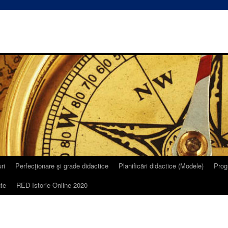
ri
Perfecţionare şi grade didactice
Planificări didactice (Modele)
Prog
te
RED Istorie Online 2020