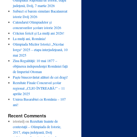
județenă, Dolj, 7 martie 2026
Subiect si barem simulare Bacalaureat
istorie Dolj 2026
Calendarul Olimpiadelor și
concursurilor școlare istorie 2026
Crăciun fericit și La mulți ani 2026!
La mulți ani, România!
Olimpiada Micilor Istorici „Nicolae
Iorga“ 2025 – etapa interjudețeană, 10
mai 2025
Ziua Regalităţii: 10 mai 1877 –
obţinerea independenţei României faţă
de Imperiul Otoman
Paște binecuvântat alături de cei dragi!
Rezultate Finale Concursul școlar
regional „CLIO ÎNTREABĂ!” – 11
aprilie 2025
Unirea Basarabiei cu România – 107
ani!
Recent Comments
istoriedj
on
Rezultate înainte de
contestaţii – Olimpiada de Istorie,
2017, etapa judeţeană, Dolj