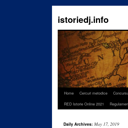
istoriedj.info
Home
Cercuri metodice
Concursu
Skip
RED Istorie Online 2021
Regulamen
to
content
May 17, 2019
Daily Archives: