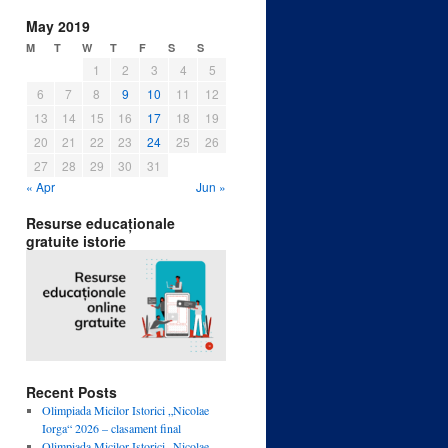
May 2019
M
T
W
T
F
S
S
1
2
3
4
5
6
7
8
9
10
11
12
13
14
15
16
17
18
19
20
21
22
23
24
25
26
27
28
29
30
31
« Apr
Jun »
Resurse educaționale
gratuite istorie
Recent Posts
Olimpiada Micilor Istorici „Nicolae
Iorga“ 2026 – clasament final
Olimpiada Micilor Istorici „Nicolae