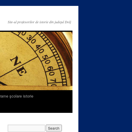
Site-ul profesorilor de istorie din judeţul Dolj
rame şcolare istorie