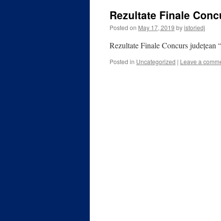
Rezultate Finale Conc
Posted on
May 17, 2019
by
istoriedj
Rezultate Finale Concurs județean 
Posted in
Uncategorized
|
Leave a comm