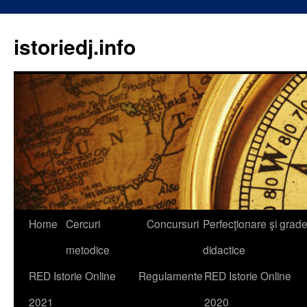
istoriedj.info
Skip
Home
Cercuri
Concursuri
Perfecţionare şi grad
to
metodice
didactice
content
RED Istorie Online
Regulamente
RED Istorie Online
2021
2020