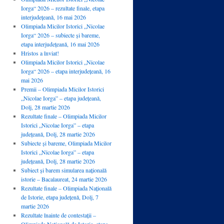
Iorga“ 2026 – rezultate finale, etapa
interjudețeană, 16 mai 2026
Olimpiada Micilor Istorici „Nicolae
Iorga“ 2026 – subiecte și bareme,
etapa interjudețeană, 16 mai 2026
Hristos a înviat!
Olimpiada Micilor Istorici „Nicolae
Iorga“ 2026 – etapa interjudețeană, 16
mai 2026
Premii – Olimpiada Micilor Istorici
„Nicolae Iorga” – etapa județeană,
Dolj, 28 martie 2026
Rezultate finale – Olimpiada Micilor
Istorici „Nicolae Iorga” – etapa
județeană, Dolj, 28 martie 2026
Subiecte și bareme, Olimpiada Micilor
Istorici „Nicolae Iorga” – etapa
județeană, Dolj, 28 martie 2026
Subiect și barem simularea națională
istorie – Bacalaureat, 24 martie 2026
Rezultate finale – Olimpiada Națională
de Istorie, etapa județenă, Dolj, 7
martie 2026
Rezultate înainte de contestații –
Olimpiada Națională de Istorie, etapa