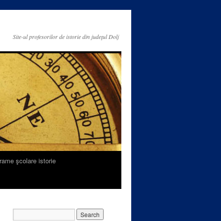
Site-ul profesorilor de istorie din judeţul Dolj
rame şcolare istorie