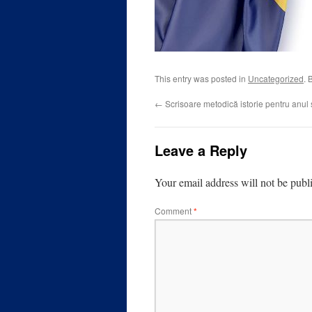
This entry was posted in
Uncategorized
. 
←
Scrisoare metodică istorie pentru anul
Leave a Reply
Your email address will not be publ
Comment
*