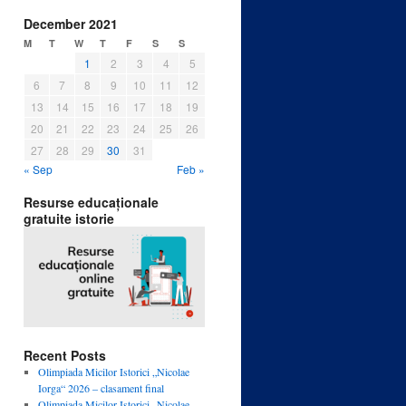
December 2021
M
T
W
T
F
S
S
1
2
3
4
5
6
7
8
9
10
11
12
13
14
15
16
17
18
19
20
21
22
23
24
25
26
27
28
29
30
31
« Sep
Feb »
Resurse educaționale
gratuite istorie
Recent Posts
Olimpiada Micilor Istorici „Nicolae
Iorga“ 2026 – clasament final
Olimpiada Micilor Istorici „Nicolae