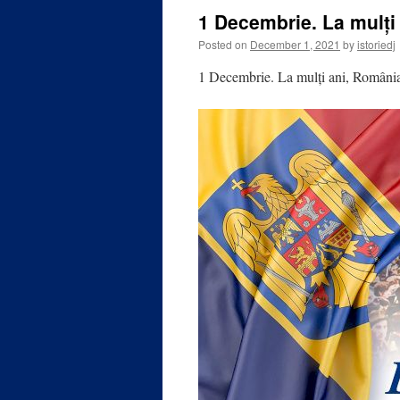
1 Decembrie. La mulți
Posted on
December 1, 2021
by
istoriedj
1 Decembrie. La mulți ani, Români