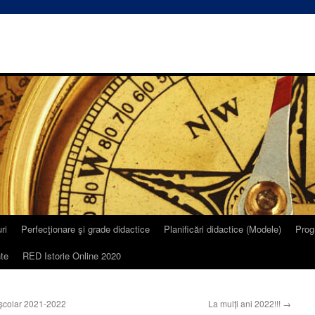
ri
Perfecţionare şi grade didactice
Planificări didactice (Modele)
Prog
te
RED Istorie Online 2020
 școlar 2021-2022
La mulți ani 2022!!!
→