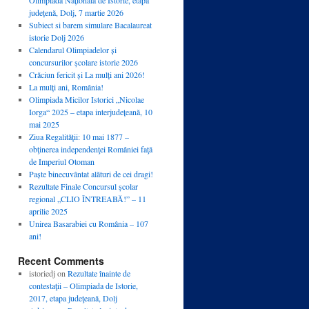
județenă, Dolj, 7 martie 2026
Subiect si barem simulare Bacalaureat
istorie Dolj 2026
Calendarul Olimpiadelor și
concursurilor școlare istorie 2026
Crăciun fericit și La mulți ani 2026!
La mulți ani, România!
Olimpiada Micilor Istorici „Nicolae
Iorga“ 2025 – etapa interjudețeană, 10
mai 2025
Ziua Regalităţii: 10 mai 1877 –
obţinerea independenţei României faţă
de Imperiul Otoman
Paște binecuvântat alături de cei dragi!
Rezultate Finale Concursul școlar
regional „CLIO ÎNTREABĂ!” – 11
aprilie 2025
Unirea Basarabiei cu România – 107
ani!
Recent Comments
istoriedj
on
Rezultate înainte de
contestaţii – Olimpiada de Istorie,
2017, etapa judeţeană, Dolj