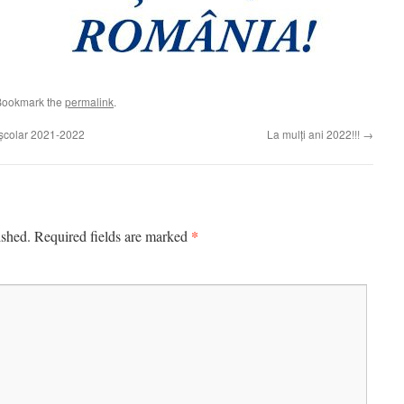
Bookmark the
permalink
.
 școlar 2021-2022
La mulți ani 2022!!!
→
*
ished.
Required fields are marked