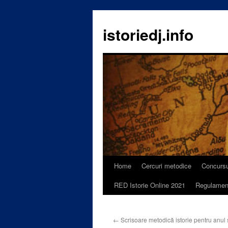
istoriedj.info
Home
Cercuri metodice
Concursu
Skip
RED Istorie Online 2021
Regulamen
to
content
←
Scrisoare metodică istorie pentru anul