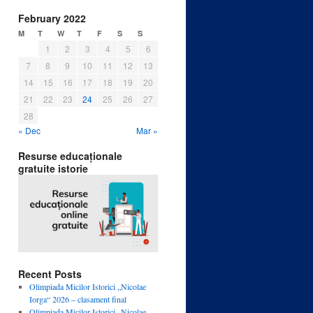
February 2022
M
T
W
T
F
S
S
1
2
3
4
5
6
7
8
9
10
11
12
13
14
15
16
17
18
19
20
21
22
23
24
25
26
27
28
« Dec
Mar »
Resurse educaționale
gratuite istorie
Recent Posts
Olimpiada Micilor Istorici „Nicolae
Iorga“ 2026 – clasament final
Olimpiada Micilor Istorici „Nicolae