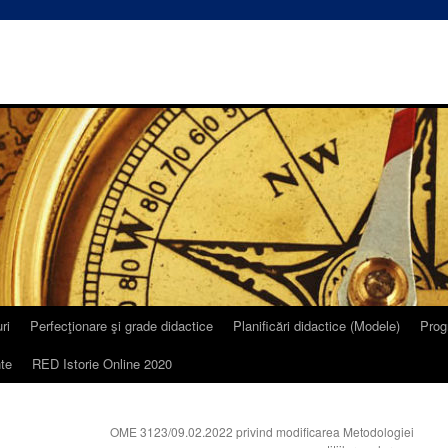
ri
Perfecţionare şi grade didactice
Planificări didactice (Modele)
Prog
te
RED Istorie Online 2020
OME 3123/09.02.2022 privind modificarea Metodologiei