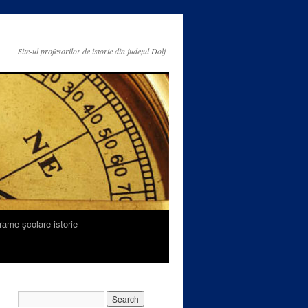
Site-ul profesorilor de istorie din judeţul Dolj
rame şcolare istorie