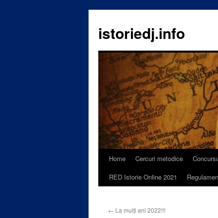
istoriedj.info
Home
Cercuri metodice
Concursu
Skip
RED Istorie Online 2021
Regulamen
to
content
←
La mulți ani 2022!!!