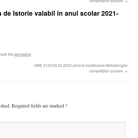
competițiilor școlare
→
e Istorie valabil in anul scolar 2021-
mark the
permalink
.
OME 3123/09.02.2022 privind modificarea Metodologiei
competițiilor școlare
→
*
ished.
Required fields are marked