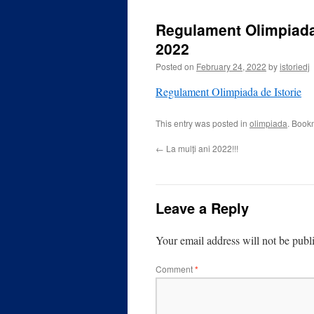
Regulament Olimpiada d
2022
Posted on
February 24, 2022
by
istoriedj
Regulament Olimpiada de Istorie
This entry was posted in
olimpiada
. Book
←
La mulți ani 2022!!!
Leave a Reply
Your email address will not be publ
Comment
*