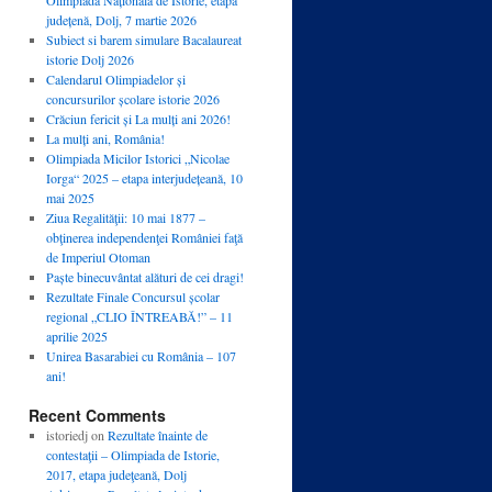
județenă, Dolj, 7 martie 2026
Subiect si barem simulare Bacalaureat
istorie Dolj 2026
Calendarul Olimpiadelor și
concursurilor școlare istorie 2026
Crăciun fericit și La mulți ani 2026!
La mulți ani, România!
Olimpiada Micilor Istorici „Nicolae
Iorga“ 2025 – etapa interjudețeană, 10
mai 2025
Ziua Regalităţii: 10 mai 1877 –
obţinerea independenţei României faţă
de Imperiul Otoman
Paște binecuvântat alături de cei dragi!
Rezultate Finale Concursul școlar
regional „CLIO ÎNTREABĂ!” – 11
aprilie 2025
Unirea Basarabiei cu România – 107
ani!
Recent Comments
istoriedj
on
Rezultate înainte de
contestaţii – Olimpiada de Istorie,
2017, etapa judeţeană, Dolj