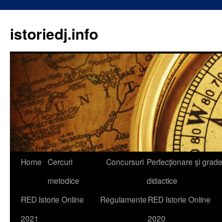
istoriedj.info
Skip
Home
Cercuri
Concursuri
Perfecţionare şi grad
to
metodice
didactice
content
RED Istorie Online
Regulamente
RED Istorie Online
2021
2020