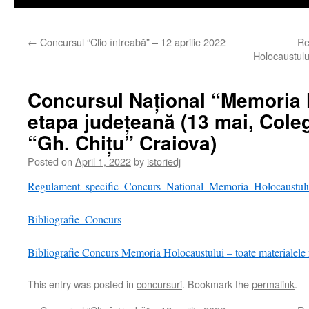
←
Concursul “Clio întreabă” – 12 aprilie 2022
Re
Holocaustulu
Concursul Național “Memoria 
etapa județeană (13 mai, Cole
“Gh. Chițu” Craiova)
Posted on
April 1, 2022
by
istoriedj
Regulament_specific_Concurs_National_Memoria_Holocaustul
Bibliografie_Concurs
Bibliografie Concurs Memoria Holocaustului – toate materialele 
This entry was posted in
concursuri
. Bookmark the
permalink
.