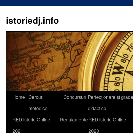
istoriedj.info
Skip
Home
Cercuri
Concursuri
Perfecţionare şi grad
to
metodice
didactice
content
RED Istorie Online
Regulamente
RED Istorie Online
2021
2020