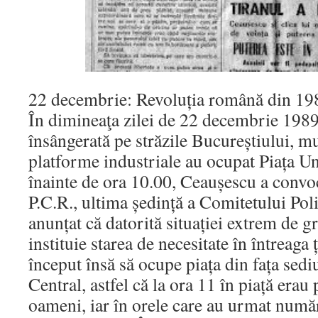
22 decembrie: Revoluția română din 19
În dimineaţa zilei de 22 decembrie 198
însângerată pe străzile Bucureștiului, m
platforme industriale au ocupat Piața Uni
înainte de ora 10.00, Ceaușescu a convoca
P.C.R., ultima ședință a Comitetului Poli
anunțat că datorită situației extrem de gr
instituie starea de necesitate în întreaga 
început însă să ocupe piața din fața sed
Central, astfel că la ora 11 în piață erau
oameni, iar în orele care au urmat număr