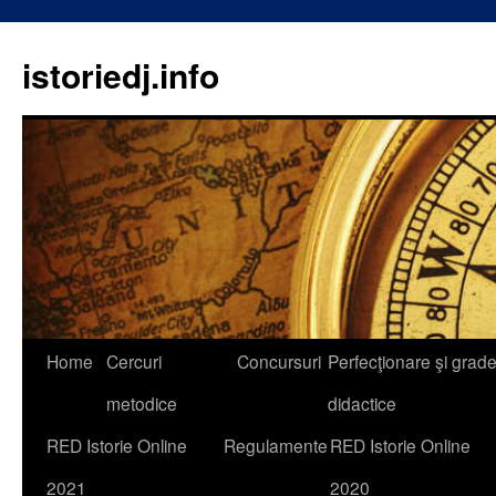
istoriedj.info
Skip
Home
Cercuri
Concursuri
Perfecţionare şi grad
to
metodice
didactice
content
RED Istorie Online
Regulamente
RED Istorie Online
2021
2020