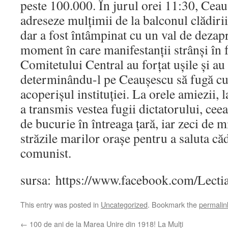
peste 100.000. În jurul orei 11:30, Ceau
adreseze mulțimii de la balconul clădiri
dar a fost întâmpinat cu un val de dezapr
moment în care manifestanții strânși în f
Comitetului Central au forțat ușile și au 
determinându-l pe Ceaușescu să fugă cu 
acoperișul instituției. La orele amiezii, l
a transmis vestea fugii dictatorului, cee
de bucurie în întreaga țară, iar zeci de m
străzile marilor orașe pentru a saluta c
comunist.
sursa: https://www.facebook.com/Lectia
This entry was posted in
Uncategorized
. Bookmark the
permalin
←
100 de ani de la Marea Unire din 1918! La Mulţi