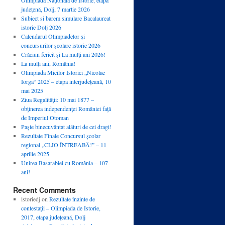
județenă, Dolj, 7 martie 2026
Subiect si barem simulare Bacalaureat
istorie Dolj 2026
Calendarul Olimpiadelor și
concursurilor școlare istorie 2026
Crăciun fericit și La mulți ani 2026!
La mulți ani, România!
Olimpiada Micilor Istorici „Nicolae
Iorga“ 2025 – etapa interjudețeană, 10
mai 2025
Ziua Regalităţii: 10 mai 1877 –
obţinerea independenţei României faţă
de Imperiul Otoman
Paște binecuvântat alături de cei dragi!
Rezultate Finale Concursul școlar
regional „CLIO ÎNTREABĂ!” – 11
aprilie 2025
Unirea Basarabiei cu România – 107
ani!
Recent Comments
istoriedj
on
Rezultate înainte de
contestaţii – Olimpiada de Istorie,
2017, etapa judeţeană, Dolj