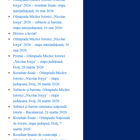
Iorga“ 2026 – rezultate finale, etapa
interjudețeană, 16 mai 2026
Olimpiada Micilor Istorici „Nicolae
Iorga“ 2026 – subiecte și bareme,
etapa interjudețeană, 16 mai 2026
Hristos a înviat!
Olimpiada Micilor Istorici „Nicolae
Iorga“ 2026 – etapa interjudețeană, 16
mai 2026
Premii – Olimpiada Micilor Istorici
„Nicolae Iorga” – etapa județeană,
Dolj, 28 martie 2026
Rezultate finale – Olimpiada Micilor
Istorici „Nicolae Iorga” – etapa
județeană, Dolj, 28 martie 2026
Subiecte și bareme, Olimpiada Micilor
Istorici „Nicolae Iorga” – etapa
județeană, Dolj, 28 martie 2026
Subiect și barem simularea națională
istorie – Bacalaureat, 24 martie 2026
Rezultate finale – Olimpiada Națională
de Istorie, etapa județenă, Dolj, 7
martie 2026
Rezultate înainte de contestații –
Olimpiada Națională de Istorie, etapa