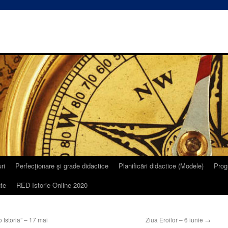
ri
Perfecţionare şi grade didactice
Planificări didactice (Modele)
Prog
te
RED Istorie Online 2020
 Istoria” – 17 mai
Ziua Eroilor – 6 iunie
→