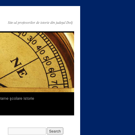
Site-ul profesorilor de istorie din judeţul Dolj
rame şcolare istorie