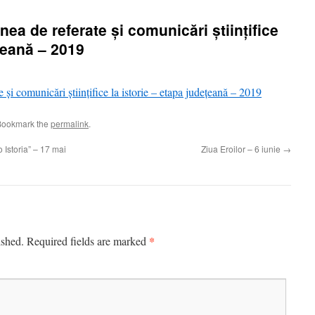
nea de referate și comunicări științifice
ețeană – 2019
 și comunicări științifice la istorie – etapa județeană – 2019
Bookmark the
permalink
.
 Istoria” – 17 mai
Ziua Eroilor – 6 iunie
→
*
ished.
Required fields are marked