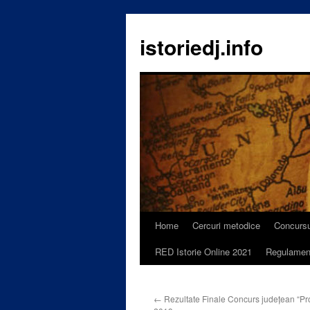
istoriedj.info
Home
Cercuri metodice
Concursu
Skip
RED Istorie Online 2021
Regulamen
to
content
←
Rezultate Finale Concurs județean “Pro