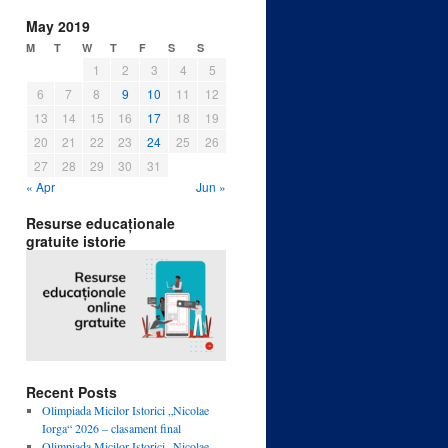
May 2019
M
T
W
T
F
S
S
1
2
3
4
5
6
7
8
9
10
11
12
13
14
15
16
17
18
19
20
21
22
23
24
25
26
27
28
29
30
31
« Apr
Jun »
Resurse educaționale
gratuite istorie
Recent Posts
Olimpiada Micilor Istorici „Nicolae
Iorga“ 2026 – clasament final
Olimpiada Micilor Istorici „Nicolae