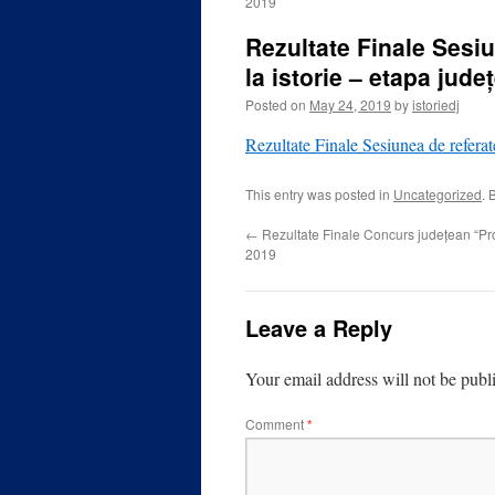
2019
Rezultate Finale Sesiu
la istorie – etapa jud
Posted on
May 24, 2019
by
istoriedj
Rezultate Finale Sesiunea de referate
This entry was posted in
Uncategorized
. 
←
Rezultate Finale Concurs județean “Pro
2019
Leave a Reply
Your email address will not be publ
Comment
*