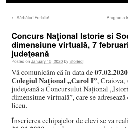
←
Sărbători Fericite!
Programa Is
Concurs Naţional Istorie si Soc
dimensiune virtuală, 7 februar
judeţeană
Posted on
January 15, 2020
by
istoriedj
07.02.2020
Vă comunicăm că în data de
Colegiul Naţional „Carol I”
, Craiova,
judeţeană a Concursului Național „Istorie
dimensiune virtuală”, care se adresează 
liceu.
Înscrierea echipajelor de elevi se va real