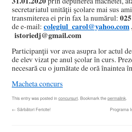
31.01.2020
prin depunerea machetei, ata
secretariatul unităţii şcolare mai sus ami
025
transmiterea ei prin fax la numărul:
colegiul_carol@yahoo.com
de e-mail:
istoriedj
@gmail.com
Participanţii vor avea asupra lor actul de
de elev vizat pe anul școlar în curs. Prez
necesară cu o jumătate de oră înaintea î
Macheta concurs
This entry was posted in
concursuri
. Bookmark the
permalink
.
←
Sărbători Fericite!
Programa Is