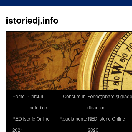
istoriedj.info
Skip
Home
Cercuri
Concursuri
Perfecţionare şi grad
to
metodice
didactice
content
RED Istorie Online
Regulamente
RED Istorie Online
2021
2020