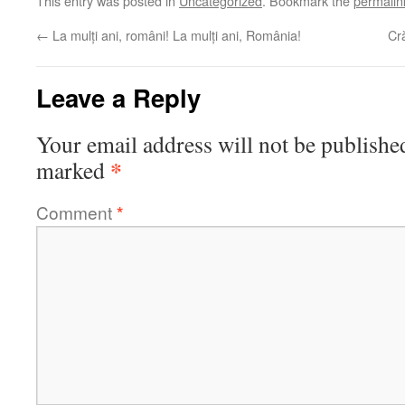
This entry was posted in
Uncategorized
. Bookmark the
permalin
←
La mulți ani, români! La mulți ani, România!
Cră
Leave a Reply
Your email address will not be publishe
*
marked
Comment
*