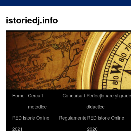
istoriedj.info
Skip
Home
Cercuri
Concursuri
Perfecţionare şi grad
to
metodice
didactice
content
RED Istorie Online
Regulamente
RED Istorie Online
2021
2020