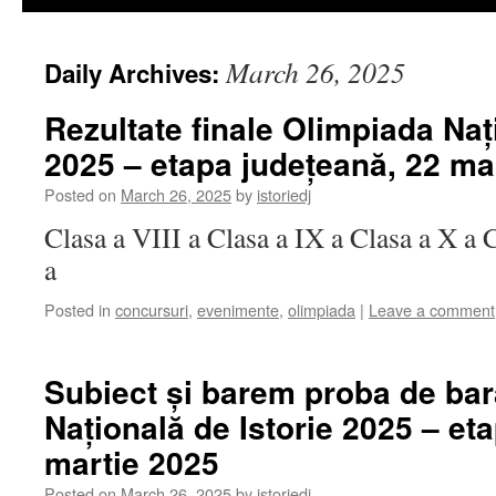
March 26, 2025
Daily Archives:
Rezultate finale Olimpiada Naț
2025 – etapa județeană, 22 ma
Posted on
March 26, 2025
by
istoriedj
Clasa a VIII a Clasa a IX a Clasa a X a 
a
Posted in
concursuri
,
evenimente
,
olimpiada
|
Leave a comment
Subiect și barem proba de bar
Națională de Istorie 2025 – et
martie 2025
Posted on
March 26, 2025
by
istoriedj