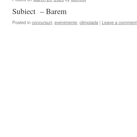
Subiect – Barem
Posted in
concursuri
,
evenimente
,
olimpiada
|
Leave a comment