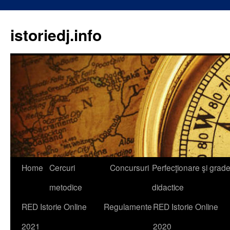
istoriedj.info
Skip
Home
Cercuri
Concursuri
Perfecţionare şi grad
to
metodice
didactice
content
RED Istorie Online
Regulamente
RED Istorie Online
2021
2020