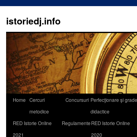
istoriedj.info
Skip
Home
Cercuri
Concursuri
Perfecţionare şi grad
to
metodice
didactice
content
RED Istorie Online
Regulamente
RED Istorie Online
2021
2020