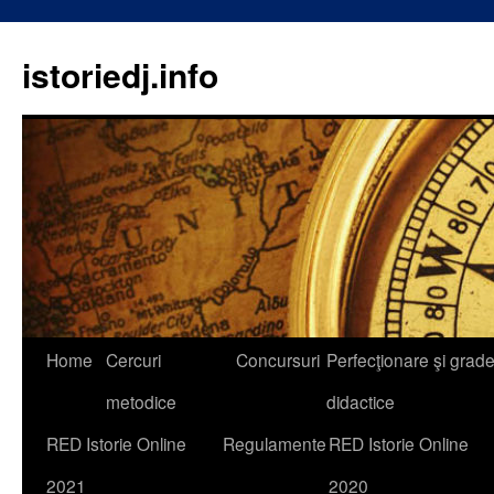
istoriedj.info
Skip
Home
Cercuri
Concursuri
Perfecţionare şi grad
to
metodice
didactice
content
RED Istorie Online
Regulamente
RED Istorie Online
2021
2020