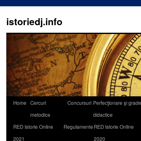
istoriedj.info
Skip
Home
Cercuri
Concursuri
Perfecţionare şi grad
to
metodice
didactice
content
RED Istorie Online
Regulamente
RED Istorie Online
2021
2020