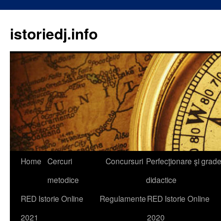
istoriedj.info
Skip
Home
Cercuri
Concursuri
Perfecţionare şi grad
to
metodice
didactice
content
RED Istorie Online
Regulamente
RED Istorie Online
2021
2020