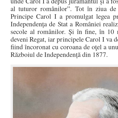
unde Carol I a depus jurământul și a f
al tuturor românilor”. Tot în ziua d
Principe Carol I a promulgat legea p
Independența de Stat a României realiz
secole al românilor. Și în fine, în 
deveni Regat, iar principele Carol I va 
fiind încoronat cu coroana de oţel a unu
Războiul de Independență din 1877.