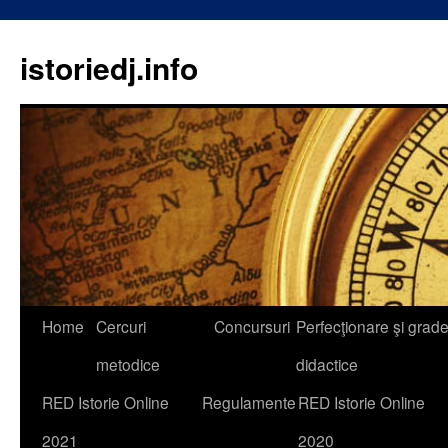
istoriedj.info
Skip
Home
Cercuri
Concursuri
Perfecţionare şi grad
to
metodice
didactice
content
RED Istorie Online
Regulamente
RED Istorie Online
2021
2020