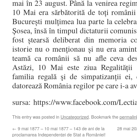
mai în 23 august. Până la venirea regi
10 Mai era sărbătorită de toți românii 
București mulțimea lua parte la celebra 
Șosea, însă în timpul dictaturii comunis
fost ștearsă deliberat din memoria c
istorie nu o menționau și nu era amint
teamă ca românii să nu afle ceva desp
Astăzi, 10 Mai este ziua Regalității 
familia regală şi de simpatizanții ei,
datorează România regilor pe care i-a av
sursa: https://www.facebook.com/Lectia
This entry was posted in
Uncategorized
. Bookmark the
permalin
←
9 mai 1877 – 10 mai 1877 – 143 de ani de la
28 mai 202
proclamarea Independenţei de Stat a României!