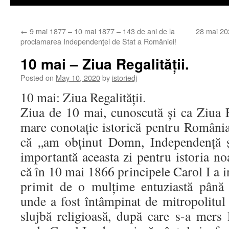
←
9 mai 1877 – 10 mai 1877 – 143 de ani de la
28 mai 202
proclamarea Independenţei de Stat a României!
10 mai – Ziua Regalității.
Posted on
May 10, 2020
by
istoriedj
10 mai: Ziua Regalității.
Ziua de 10 mai, cunoscută și ca Ziua Re
mare conotație istorică pentru România,
că „am obținut Domn, Independență ş
importantă aceasta zi pentru istoria no
că în 10 mai 1866 principele Carol I a in
primit de o mulțime entuziastă până 
unde a fost întâmpinat de mitropolitul 
slujbă religioasă, după care s-a mers