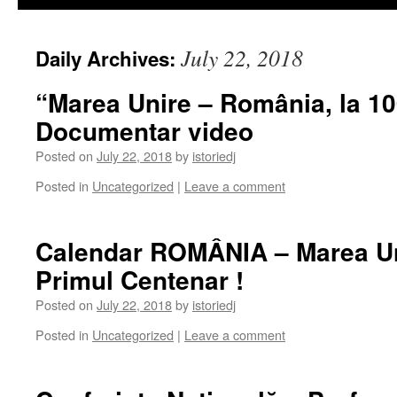
July 22, 2018
Daily Archives:
“Marea Unire – România, la 10
Documentar video
Posted on
July 22, 2018
by
istoriedj
Posted in
Uncategorized
|
Leave a comment
Calendar ROMÂNIA – Marea Un
Primul Centenar !
Posted on
July 22, 2018
by
istoriedj
Posted in
Uncategorized
|
Leave a comment