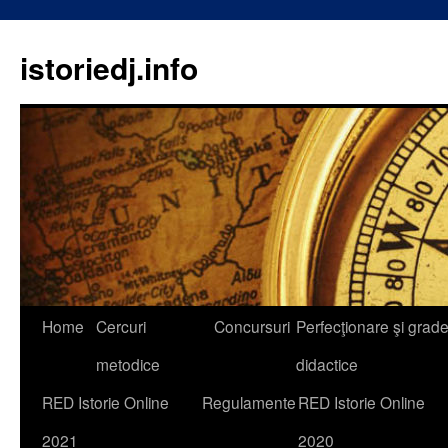
istoriedj.info
Skip
Home
Cercuri
Concursuri
Perfecţionare şi grad
to
metodice
didactice
content
RED Istorie Online
Regulamente
RED Istorie Online
2021
2020