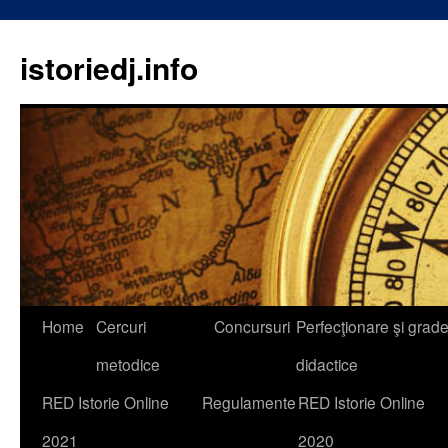
istoriedj.info
Skip
Home
Cercuri
Concursuri
Perfecţionare şi grad
to
metodice
didactice
content
RED Istorie Online
Regulamente
RED Istorie Online
2021
2020