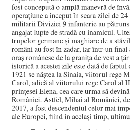
fost concepută o amplă manevră de învălu
operațiune a început în seara zilei de 2
militarii Diviziei 9 infanterie au pătruns
angajat lupte de stradă cu inamicul. Ulter
trupelor germane și maghiare de a stăvili
români au fost în zadar, iar într-un final 
oraș românesc de la granița de vest a țări
istorică a acestei zile este dată de faptu
1921 se năștea la Sinaia, viitorul rege Mi
Carol, adică al viitorului rege Carol al I
prințesei Elena, cea care urma să devin
României. Astfel, Mihai al României, de
2017, a fost descendentul celor mai impo
ale Europei, fiind în același timp, ultim