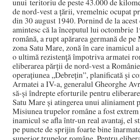
unui teritoriu de peste 43.000 de kilomet
de nord-vest a țării, vremelnic ocupat pr
din 30 august 1940. Pornind de la acest 
amintesc că la începutul lui octombrie 
română, a rupt apărarea germană de pe 
zona Satu Mare, zonă în care inamicul a
o ultimă rezistenţă împotriva armatei r
eliberarea părții de nord-vest a României
operațiunea „Debrețin”, planificată și 
Armatei a IV-a, generalul Gheorghe Avr
să-și îndrepte eforturile pentru eliberare
Satu Mare și atingerea unui aliniament p
Misiunea trupelor române a fost extrem
inamicul se afla într-un real avantaj, el 
pe puncte de sprijin foarte bine înarmate
superior trupelor române. Pentru elibera