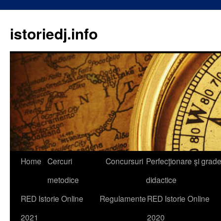
istoriedj.info
Skip
Home
Cercuri
Concursuri
Perfecţionare şi grad
to
metodice
didactice
content
RED Istorie Online
Regulamente
RED Istorie Online
2021
2020