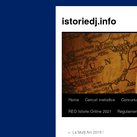
istoriedj.info
Home
Cercuri metodice
Concursu
Skip
RED Istorie Online 2021
Regulamen
to
content
←
La Mulţi Ani 2019 !