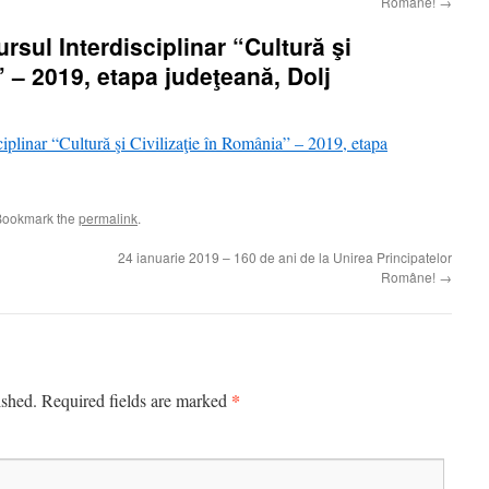
Române!
→
rsul Interdisciplinar “Cultură şi
” – 2019, etapa judeţeană, Dolj
iplinar “Cultură şi Civilizaţie în România” – 2019, etapa
Bookmark the
permalink
.
24 ianuarie 2019 – 160 de ani de la Unirea Principatelor
Române!
→
*
ished.
Required fields are marked