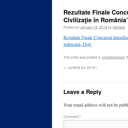
Rezultate Finale Concu
Civilizaţie în România
Posted on
January 18, 2019
by
istoriedj
Rezultate Finale Concursul Interdisc
judeţeană, Dolj
This entry was posted in
Uncategorized
. 
←
La Mulţi Ani 2019 !
Leave a Reply
Your email address will not be publ
Comment
*