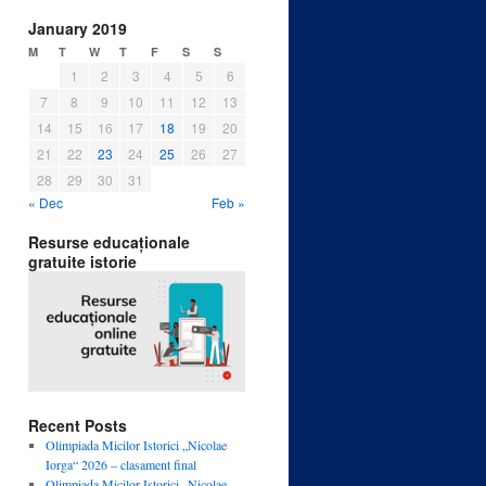
January 2019
M
T
W
T
F
S
S
1
2
3
4
5
6
7
8
9
10
11
12
13
14
15
16
17
18
19
20
21
22
23
24
25
26
27
28
29
30
31
« Dec
Feb »
Resurse educaționale
gratuite istorie
Recent Posts
Olimpiada Micilor Istorici „Nicolae
Iorga“ 2026 – clasament final
Olimpiada Micilor Istorici „Nicolae