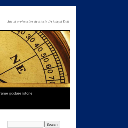
Site-ul profesorilor de istorie din judeţul Dolj
rame şcolare istorie