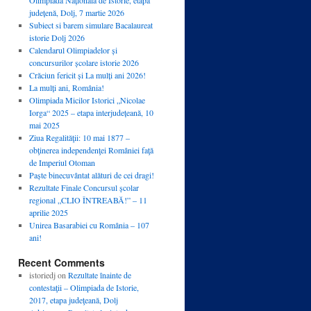
județenă, Dolj, 7 martie 2026
Subiect si barem simulare Bacalaureat
istorie Dolj 2026
Calendarul Olimpiadelor și
concursurilor școlare istorie 2026
Crăciun fericit și La mulți ani 2026!
La mulți ani, România!
Olimpiada Micilor Istorici „Nicolae
Iorga“ 2025 – etapa interjudețeană, 10
mai 2025
Ziua Regalităţii: 10 mai 1877 –
obţinerea independenţei României faţă
de Imperiul Otoman
Paște binecuvântat alături de cei dragi!
Rezultate Finale Concursul școlar
regional „CLIO ÎNTREABĂ!” – 11
aprilie 2025
Unirea Basarabiei cu România – 107
ani!
Recent Comments
istoriedj
on
Rezultate înainte de
contestaţii – Olimpiada de Istorie,
2017, etapa judeţeană, Dolj