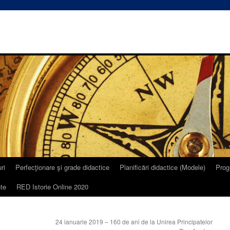
ri
Perfecţionare şi grade didactice
Planificări didactice (Modele)
Prog
te
RED Istorie Online 2020
24 ianuarie 2019 – 160 de ani de la Unirea Principatelor