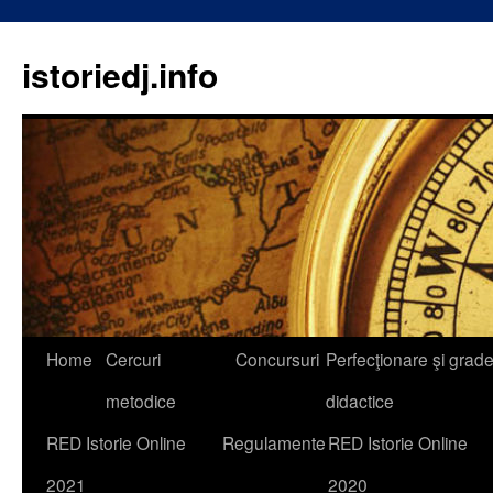
istoriedj.info
Skip
Home
Cercuri
Concursuri
Perfecţionare şi grad
to
metodice
didactice
content
RED Istorie Online
Regulamente
RED Istorie Online
2021
2020